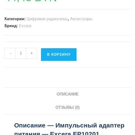
Категории:
Цифровая радиосвязь
,
Аксессуары
Бренд:
Excera
Количество
-
+
В КОРЗИНУ
товара
Импульсный
адаптер
питания
-
ОПИСАНИЕ
Excera
EP10201
ОТЗЫВЫ (0)
Описание — Импульсный адаптер
питания — Excera EP10201