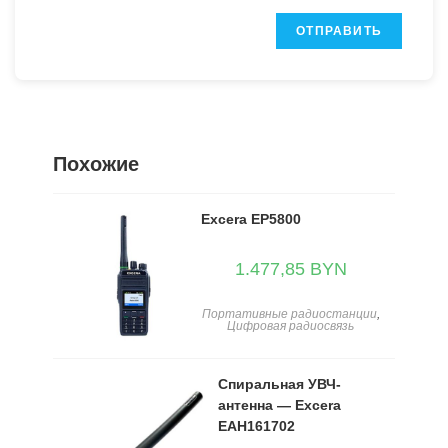
Похожие
Excera EP5800
1.477,85
BYN
Портативные радиостанции
,
Цифровая радиосвязь
Спиральная УВЧ-
антенна — Excera
EAH161702