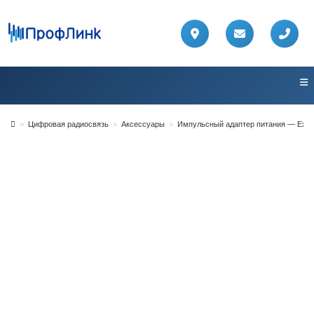
Перейти
к
содержимому
>
Цифровая радиосвязь
>
Аксессуары
>
Импульсный адаптер питания — Exce