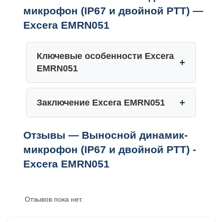
микрофон (IP67 и двойной PTT) —
EMRN051
Excera EMRN051
Ключевые особенности Excera
EMRN051
Заключение Excera EMRN051
Отзывы — Выносной динамик-
микрофон (IP67 и двойной PTT) -
Excera EMRN051
Отзывов пока нет.