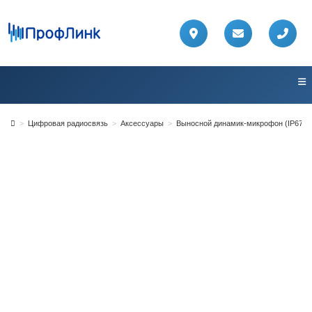
Перейти
к
содержимому
>
Цифровая радиосвязь
>
Аксессуары
>
Выносной динамик-микрофон (IP67 и