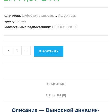
Категории:
Цифровая радиосвязь
,
Аксессуары
Бренд:
Excera
Совместимые радиостанции:
EP8000
,
EP8100
Количество
-
+
В КОРЗИНУ
товара
Выносной
динамик-
микрофон
(IP67
ОПИСАНИЕ
и
двойной
ОТЗЫВЫ (0)
PTT)
-
Описание — Выносной динамик-
Excera