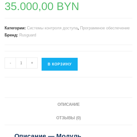
35.000,00
BYN
Категории:
Системы контроля доступа
,
Программное обеспечение
Бренд:
Rusguard
Количество
-
+
В КОРЗИНУ
товара
Модуль
«Распознавание
документов»
-
ОПИСАНИЕ
Rusguard
Content
ОТЗЫВЫ (0)
AI
PassportReader
Описание — Модуль