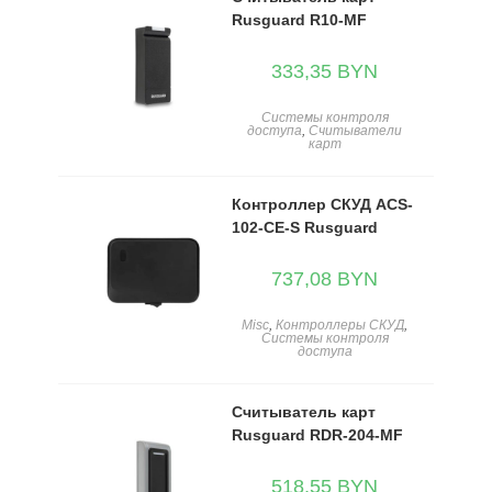
Rusguard R10-MF
333,35
BYN
Системы контроля
доступа
,
Считыватели
карт
Контроллер СКУД ACS-
102-CE-S Rusguard
737,08
BYN
Misc
,
Контроллеры СКУД
,
Системы контроля
доступа
Считыватель карт
Rusguard RDR-204-MF
518,55
BYN