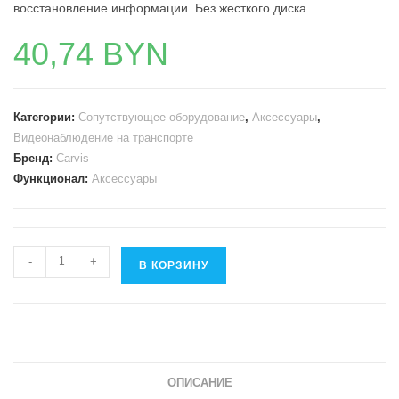
восстановление информации. Без жесткого диска.
40,74
BYN
Категории:
Сопутствующее оборудование
,
Аксессуары
,
Видеонаблюдение на транспорте
Бренд:
Carvis
Функционал:
Аксессуары
Количество
-
+
В КОРЗИНУ
товара
Переходник
USB
2.0
—
ОПИСАНИЕ
SATA