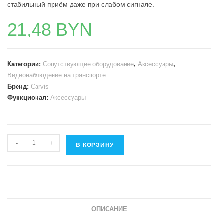
стабильный приём даже при слабом сигнале.
21,48
BYN
Категории:
Сопутствующее оборудование
,
Аксессуары
,
Видеонаблюдение на транспорте
Бренд:
Carvis
Функционал:
Аксессуары
Количество
-
+
В КОРЗИНУ
товара
Выносная
GSM-
антенна
ОПИСАНИЕ